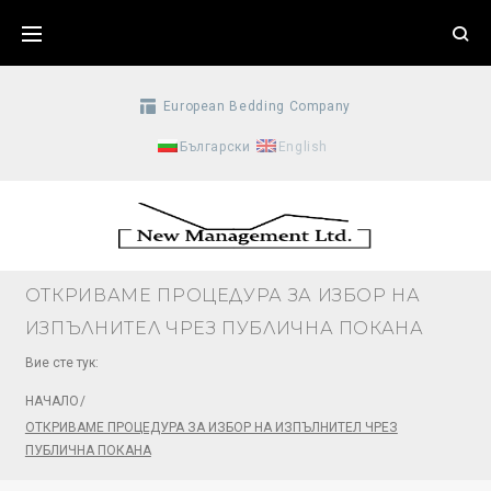
Skip
to
content
Еuropean Bedding Company
Български
English
OТКРИВАМЕ ПРОЦЕДУРА ЗА ИЗБОР НА
ИЗПЪЛНИТЕЛ ЧРЕЗ ПУБЛИЧНА ПОКАНА
Вие сте тук:
НАЧАЛО
/
OТКРИВАМЕ ПРОЦЕДУРА ЗА ИЗБОР НА ИЗПЪЛНИТЕЛ ЧРЕЗ
ПУБЛИЧНА ПОКАНА