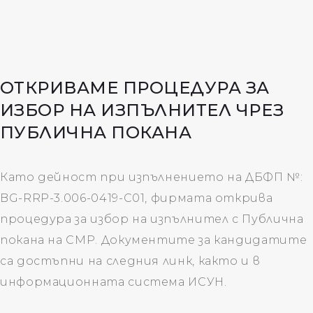
OТКРИВАМЕ ПРОЦЕДУРА ЗА
ИЗБОР НА ИЗПЪЛНИТЕЛ ЧРЕЗ
ПУБЛИЧНА ПОКАНА
Като дейност при изпълнението на ДБФП №:
BG-RRP-3.006-0419-C01, фирмата открива
процедура за избор на изпълнител с Публична
покана на СМР. Документите за кандидатите
са достъпни на следния линк, както и в
информационната система ИСУН.